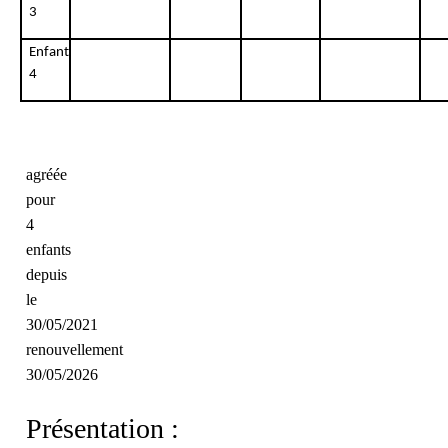
3
Enfant
4
Agrément
agréée
pour
4
enfants
depuis
le
30/05/2021
renouvellement
30/05/2026
Présentation :