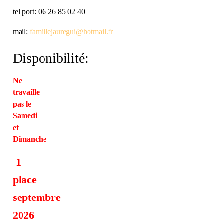
tel port:
06 26 85 02 40
mail:
famillejauregui@hotmail.fr
Disponibilité:
Ne
travaille
pas le
Samedi
et
Dimanche
1
place
septembre
2026